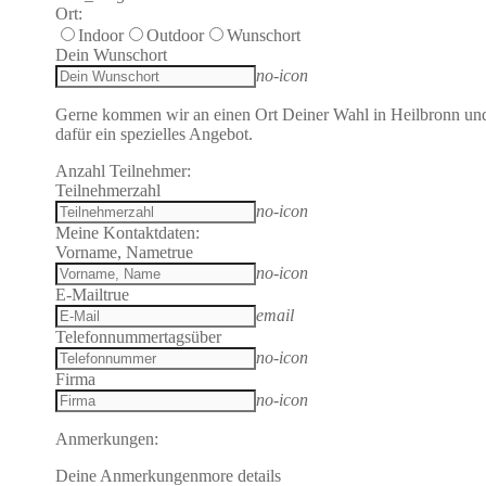
Ort:
Indoor
Outdoor
Wunschort
Dein Wunschort
no-icon
Gerne kommen wir an einen Ort Deiner Wahl in Heilbronn un
dafür ein spezielles Angebot.
Anzahl Teilnehmer:
Teilnehmerzahl
no-icon
Meine Kontaktdaten:
Vorname, Name
true
no-icon
E-Mail
true
email
Telefonnummer
tagsüber
no-icon
Firma
no-icon
Anmerkungen:
Deine Anmerkungen
more details